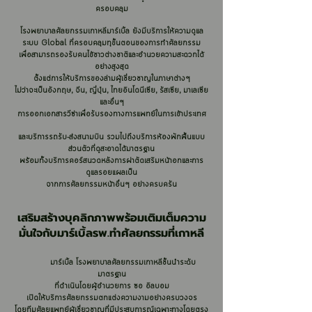
ครอบคลุม
โรงพยาบาลศัลยกรรมเกาหลีมาร์เบิ้ล ยังมีบริการให้ความดูแล
ระบบ Global
ที่ครอบคลุมทุขั้นตอนของการทำศัลยกรรม
เพื่อสามารถรองรับคนไข้ชาวต่างชาติและอำนวยความสะดวกได้
อย่างสูงสุด
ตั้งแต่การให้บริการของล่ามผู้เชี่ยวชาญในภาษาต่างๆ
ไม่ว่าจะเป็นอังกฤษ, จีน, ญี่ปุ่น, ไทยอินโดนีเซีย, รัสเซีย, มาเลเซีย
และอื่นๆ
การออกเอกสารวีซ่าเพื่อรับรองทางการแพทย์ในการเข้าประเทศ
และบริการรถรับ-ส่งสนามบิน รวมไปถึงบริการห้องพักฟื้นแบบ
ส่วนตัวที่ดูสะอาดได้มาตรฐาน
พร้อมทั้งบริการคอร์สนวดหลังการผ่าตัดเสริมหน้าอกและการ
ดูแลรอยแผลเป็น
จากการศัลยกรรมหน้าอื่นๆ อย่างครบครัน
เสริมสร้างบุคลิกภาพพร้อมเติมเต็มความ
มั่นใจกับมาร์เบิ้ลรพ.ทำศัลยกรรมที่เกาหลี
ม
าร์เบิ้ล โรงพยาบาลศัลยกรรมเกาหลีชั้นนำระดับ
มาตรฐา
น
ที่ดำเนินโดยผู้อำนวยการ ซอ อิลบอม
เปิดให้บริการศัลยกรรมตกแต่งความงามอย่างครบวงจร
โดยทีมศัลยแพทย์ผู้เชี่ยวชาญที่มีประสบการณ์เฉพาะทางโดยตรง