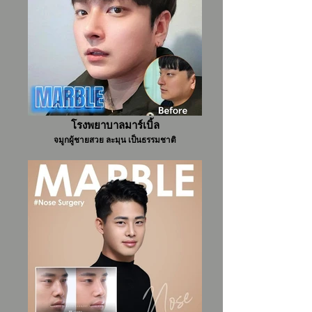
โรงพยาบาลมาร์เบิ้ล
จมูกผู้ชายสวย ละมุน เป็นธรรมชาติ