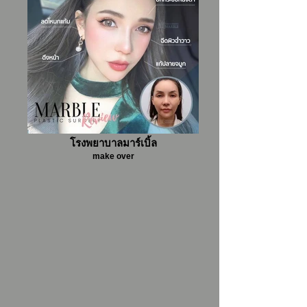
โรงพยาบาลมาร์เบิ้ล
make over