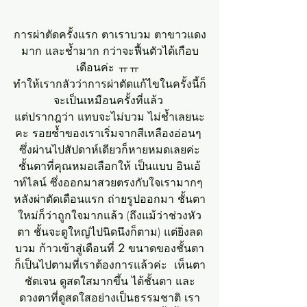
การผ่าตัดครั้งแรก ตาเราบวม ตาขาวแดง
มาก และช้ำมาก กว่าจะฟื้นตัวได้เกือบ
เดือนค่ะ ㅠㅠ 
ทำให้เรากลัวว่าการผ่าตัดแก้ไขในครั้งนี้ก็
จะเป็นเหมือนครั้งที่แล้ว 
แต่ปรากฎว่า แทบจะไม่บวม ไม่ช้ำเลยนะ
คะ รอยช้ำของเราเริ่มจากสีเหลืองอ่อนๆ 
ซึ่งผ่านไปสัปดาห์เดียวก็หายหมดเลยค่ะ
ชั้นตาที่คุณหมอเลือกให้ เป็นแบบ อินเอ้
าท์ไลน์ ซึ่งออกมาสวยตรงกับใจเรามากๆ 
หลังผ่าตัดเดือนแรก ถ่ายรูปออกมา ชั้นตา
ใหม่ก็ว่าถูกใจมากแล้ว (ถึงแม้ว่าช่วงหัว
ตา ชั้นจะดูใหญ่ไปนิดนึงก็ตาม) แต่ยิ่งลด
บวม ก้าวเข้าสู่เดือนที่ 
2 
ขนาดของชั้นตา
ก็เป็นไปตามที่เราต้องการแล้วค่ะ  เห็นตา
ชัดเจน ดูสดใสมากขึ้น ได้ชั้นตา และ
ดวงตาที่ดูสดใสอย่างเป็นธรรมชาติ เรา