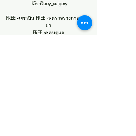
 IG: @aey_surgery
FREE
 📣พาบิน 
FREE
 📣ตรวจร่างกาย และ 
ยา
FREE
 📣คนดูแล
FREE
 📣อาหาร
FREE
 📣พาเที่ยว
FREE
 📣บริการจองตั๋วเครื่องบิน
FREE
 📣คืน 
Tax Refund
FREE
 📣รถรับ-ส่ง
FREE
 📣ที่พัก
FREE
 📣ทรีทเม้นต์ลดบวมหลังผ่าตัด