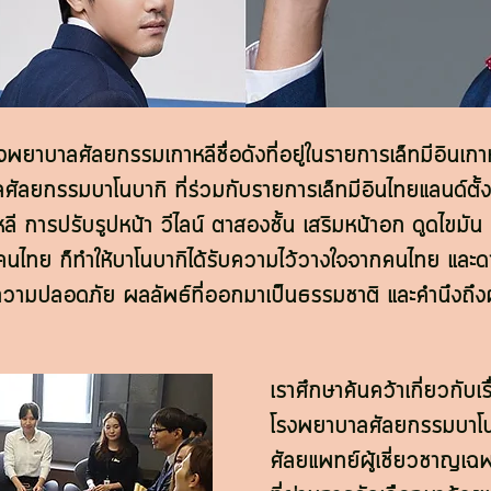
งพยาบาลศัลยกรรมเกาหลีชื่อดังที่อยู่ในรายการเล็ทมีอินเกา
ัลยกรรมบาโนบากิ ที่ร่วมกับรายการเล็ทมีอินไทยแลนด์ตั้งแ
 การปรับรูปหน้า วีไลน์ ตาสองชั้น เสริมหน้าอก ดูดไขมัน ย
าคนไทย ก็ทำให้บาโนบากิได้รับความไว้วางใจจากคนไทย และด
ความปลอดภัย ผลลัพธ์ที่ออกมาเป็นธรรมชาติ และคำนึงถึง
เราศึกษาค้นคว้าเกี่ยวกับเ
โรงพยาบาลศัลยกรรมบาโน
ศัลยแพทย์ผู้เชี่ยวชาญเ