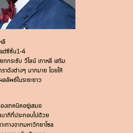
หลี
ต่ซีซั่น1-4
กกระชับ วีไลน์ เกาหลี เสริม
าราดังต่างๆ มากมาย โดยให้
ผลลัพธ์ในระยะยาว
รื่องเทคนิคอยู่เสมอ
บากิที่ประกอบไปด้วย
ฉพาะทางจากมหาวิทยาโซล