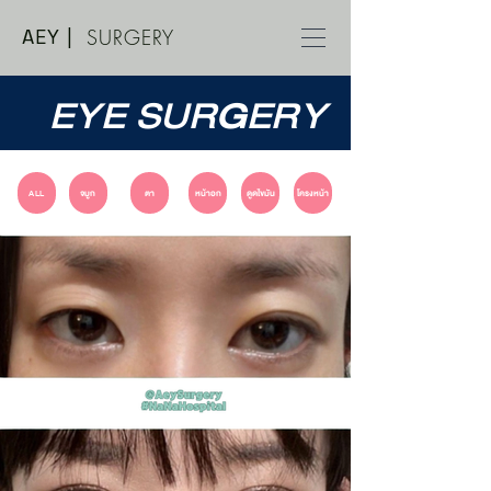
AEY |
SURGERY
EYE SURGERY
ALL
จมูก
ตา
หน้าอก
ดูดไขมัน
โครงหน้า