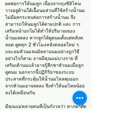
ผลต่อการให้นมลูก เนื่องจากถุงซิลิโคน
วางอยู่ด้านใต้เนื้อนมส่วนที่ใช้สร้างน้ำนม 
ไม่มีผลกระทบต่อการสร้างน้ำนม จึง
สามารถให้นมลูกได้ตามปกติ และ การ
เสริมหน้าอกไม่ได้ทำให้ปริมาณของ
น้ำนมลดลง หากลูกได้ดูดนมตั้งแต่หลังค
ลอด ดูดทุก 
2 
ชั่วโมงหลังคลอดใหม่ ๆ 
และอมหัวนมจนมิดลานนมอย่างถูกวิธี 
อย่างไรก็ตาม อาจมีคุณแม่บางราย ที่
เสริมเต้านมแล้วอาจรู้สึกชาหัวนมเมื่อลูก
ดูดนม นอกจากนี้ปฏิกิริยาของระบบ
ประสาทที่กระตุ้นให้น้ำนมไหลพุ่งออก
จากหัวนมอาจลดลง จึงทำให้นมไหลน้อย
ลงได้เหมือนกัน
มีคุณแม่หลายคนที่เป็นกังวลว่า หากผ่าตัด
ศัลยกรรมหน้าอกแล้วจะให้นมลูกน้อยไม่
ได้ หรืออาจจะเป็นอันตรายต่อลูกที่ต้องกิน
นมแม่ ซึ่งในปัจจุบันนี้อาจไม่ต้องกังวลไป