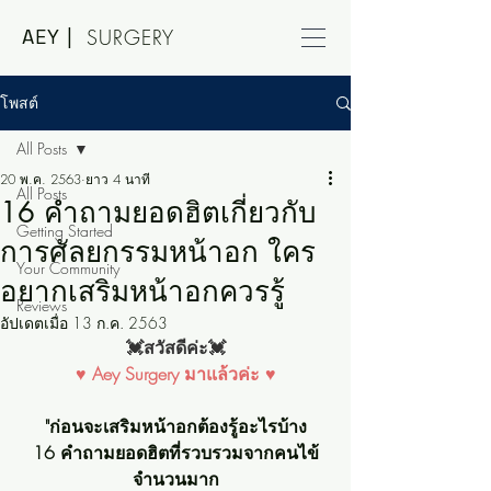
AEY |
SURGERY
โพสต์
All Posts
20 พ.ค. 2563
ยาว 4 นาที
All Posts
16 คำถามยอดฮิตเกี่ยวกับ
Getting Started
การศัลยกรรมหน้าอก ใคร
Your Community
อยากเสริมหน้าอกควรรู้
Reviews
อัปเดตเมื่อ
13 ก.ค. 2563
💓สวัสดีค่ะ💓
♥ Aey Surgery มาแล้วค่ะ ♥
"ก่อนจะเสริมหน้าอกต้องรู้อะไรบ้าง
16 คำถามยอดฮิตที่รวบรวมจากคนไข้
จำนวนมาก