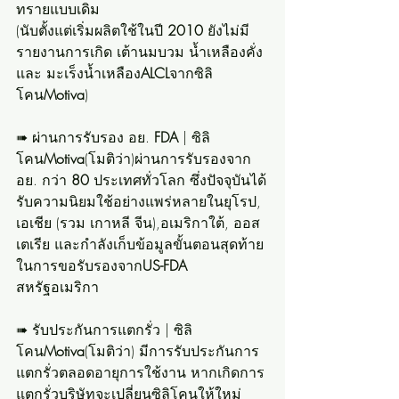
ทรายแบบเดิม
(นับตั้งแต่เริ่มผลิตใช้ในปี 
2010
 ยังไม่มี
รายงานการเกิด เต้านมบวม น้ำเหลืองคั่ง 
และ มะเร็งน้ำเหลือง
ALCL
จากซิลิ
โคน
Motiva
)
➠ ผ่านการรับรอง อย. 
FDA
 | ซิลิ
โคน
Motiva
(โมติว่า)ผ่านการรับรองจาก 
อย. กว่า 
80
 ประเทศทั่วโลก ซึ่งปัจจุบันได้
รับความนิยมใช้อย่างแพร่หลายในยุโรป, 
เอเชีย (รวม เกาหลี จีน),อเมริกาใต้, ออส
เตเรีย และกำลังเก็บข้อมูลขั้นตอนสุดท้าย
ในการขอรับรองจาก
US-FDA
สหรัฐอเมริกา
➠ รับประกันการแตกรั่ว | ซิลิ
โคน
Motiva
(โมติว่า) มีการรับประกันการ
แตกรั่วตลอดอายุการใช้งาน หากเกิดการ
แตกรั่วบริษัทจะเปลี่ยนซิลิโคนให้ใหม่