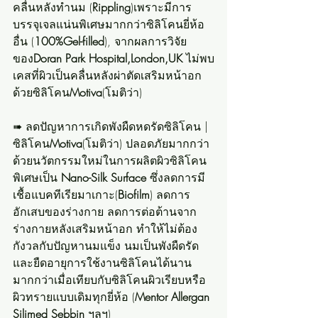
คลื่นหลังทำนม (
Rippling
)เพราะมีการ
บรรจุเจลแน่นพิเศษมากกว่าซิลิโคนยี่ห้อ
อื่น (
100%Gel-filled
), จากผลการวิจัย
ของ
Doran Park Hospital,London,UK
 ไม่พบ
เคสที่ผิวเป็นคลื่นหลังผ่าตัดเสริมหน้าอก
ด้วยซิลิโคน
Motiva
(โมติว่า)
➠ ลดปัญหาการเกิดพังผืดหดรัดซิลิโคน | 
ซิลิโคน
Motiva
(โมติว่า) ปลอดภัยมากกว่า 
ด้วยนวัตกรรมใหม่ในการผลิตผิวซิลิโคน
พิเศษเป็น 
Nano-Silk Surface
 ซึ่งลดการมี
เชื้อแบคทีเรียมาเกาะ(
Biofilm
) ลดการ
อักเสบของร่างกาย ลดการต่อต้านจาก
ร่างกายหลังเสริมหน้าอก ทำให้ไม่ต้อง
กังวลกับปัญหานมแข็ง นมเป็นพังผืดรัด 
และยืดอายุการใช้งานซิลิโคนได้นาน
มากกว่าเมื่อเทียบกับซิลิโคนผิวเรียบหรือ
ผิวทรายแบบเดิมทุกยี่ห้อ (
Mentor Allergan 
Silimed Sebbin 
ฯลฯ)