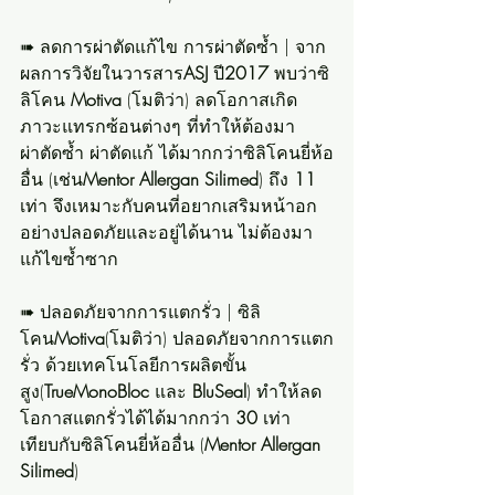
➠ ลดการผ่าตัดแก้ไข การผ่าตัดซ้ำ | จาก
ผลการวิจัยในวารสาร
ASJ
 ปี
2017 
พบว่าซิ
ลิโคน 
Motiva
 (โมติว่า) ลดโอกาสเกิด
ภาวะแทรกซ้อนต่างๆ ที่ทำให้ต้องมา
ผ่าตัดซ้ำ ผ่าตัดแก้ ได้มากกว่าซิลิโคนยี่ห้อ
อื่น (เช่น
Mentor Allergan Silimed
) ถึง 
11
เท่า จึงเหมาะกับคนที่อยากเสริมหน้าอก
อย่างปลอดภัยและอยู่ได้นาน ไม่ต้องมา
แก้ไขซ้ำซาก
➠ ปลอดภัยจากการแตกรั่ว | ซิลิ
โคน
Motiva
(โมติว่า) ปลอดภัยจากการแตก
รั่ว ด้วยเทคโนโลยีการผลิตขั้น
สูง(
TrueMonoBloc
 และ 
BluSeal
) ทำให้ลด
โอกาสแตกรั่วได้ได้มากกว่า 
30
 เท่า 
เทียบกับซิลิโคนยี่ห้ออื่น (
Mentor Allergan 
Silimed
)