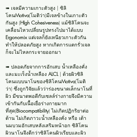
➠ เจลมีความเกาะตัวสูง | ซิลิ
โคน
Motiva
(โมติว่า)มีเจลข้างในเกาะตัว
กันสูง (
HIgh Cohesiveness
) แม้ซิลิโคนจะ
เคลื่อนไหวเปลี่ยนรูปทรงไปมาได้แบบ 
Ergonomix
 แต่เจลก็ยังเหนียวเกาะตัวกัน 
ทำให้ปลอดภัยสูง หากเกิดการแตกรั่วเจล
ก็จะไม่ไหลกระจายออกมา
➠ ปลอดภัยจากการอักเสบ น้ำเหลืองคั่ง
และมะเร็งน้ำเหลือง 
ALCL
 | ด้วยผิวซิลิ
โคนแบบนาโนของซิลิโคน
Motiva
(โมติ
ว่า) ซึ่งถูกวิจัยแล้วว่าร่องขนาดเล็กนาโนที่
ผิว มีขนาดพอดีกับเซลล์ร่างกายจึงมีความ
เข้ากันกับเนื้อเยื่อร่างกายมาก
ที่สุด(
Biocompatibility
) ไม่เกิดปฏิกริยาต่อ
ต้าน ไม่เกิดภาวะน้ำเหลืองคั่ง หรือ เต้า
นมบวมอักเสบหลังเสริมหน้าอก ซิลิโคน
ผิวนาโนจึงดีกว่าซิลิโคนผิวเรียบและผิว