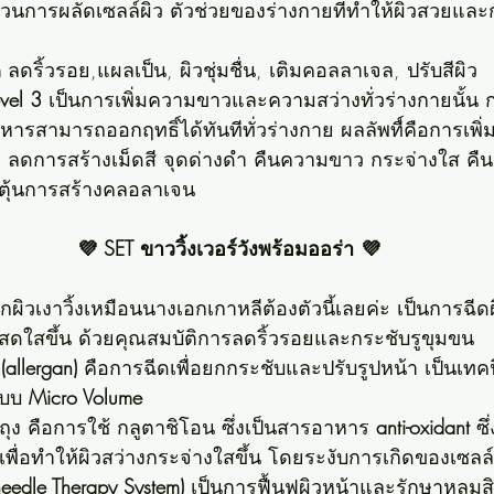
วนการผลัดเซลล์ผิว ตัวช่วยของร่างกายที่ทำให้ผิวสวยและ
 
ลดริ้วรอย,แผลเป็น, ผิวชุ่มชื่น, เติมคอลลาเจล, ปรับสีผิว
evel 3
 เป็นการเพิ่มความขาวและความสว่างทั่วร่างกายนั้น 
หารสามารถออกฤทธิ์ได้ทันทีทั่วร่างกาย ผลลัพทื์คือการเ
ย ลดการสร้างเม็ดสี จุดด่างดำ คืนความขาว กระจ่างใส คืนค
ระตุ้นการสร้างคลอลาเจน 
💜 SET ขาววิ้งเวอร์วังพร้อมออร่า 💜
ผิวเงาวิ้งเหมือนนางเอกเกาหลีต้องตัวนี้เลยค่ะ เป็นการฉีดผ
งสดใสขึ้น ด้วยคุณสมบัติการลดริ้วรอยและกระชับรูขุมขน 
 
(allergan)
 คือการฉีดเพื่อยกกระชับและปรับรูปหน้า เป็นเท
แบบ 
Micro Volume
ถุง คือการใช้ กลูตาชิโอน ซึ่งเป็นสารอาหาร 
anti-oxidant
 ซึ
้เพื่อทำให้ผิวสว่างกระจ่างใสขึ้น โดยระงับการเกิดของเซลล
eedle Therapy System)
 เป็นการฟื้นฟูผิวหน้าและรักษาหลุมส