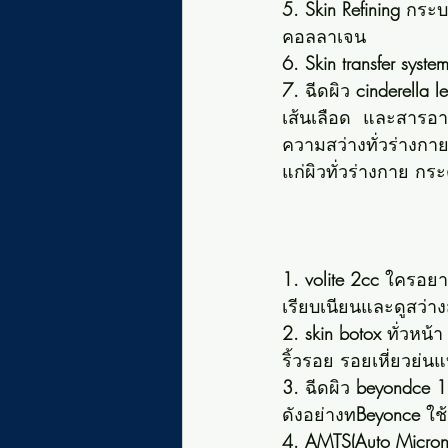
5. Skin Refining 
กระบ
คอลลาเจน
6. Skin transfer system
7.
 ฉีดผิว 
cinderella l
เส้นเลือด  และสารอา
ความสว่างทั่วร่างกา
แก่ผิวทั่วร่างกาย ก
1. volite 2cc
 ใครอยาก
เรียบเนียนและดูสว่า
2. skin botox
 ทั่วหน้า
ริ้วรอย รอยเหี่ยวย่น
3. 
ฉีดผิว 
beyondce
1
ดังอย่างท
Beyonce
 ใช
4. AMTS(Auto Micron