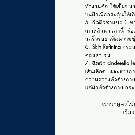
ทำงานคือ ใช้เข็มขนา
บนผิวเพื่อกระตุ้นให้
5.
 ฉีดผิวชาแนล 
3 
ข
เกาหลี ณ เวลานี้  ร่
ลดริ้วรอย เพิ่มความชุ
6. Skin Refining
 กระบ
คอลลาเจน
7. 
ฉีดผิว 
cinderella l
เส้นเลือด  และสารอา
ความสว่างทั่วร่างกา
แก่ผิวทั่วร่างกาย ก
เรามาดูคนไข
เริ่