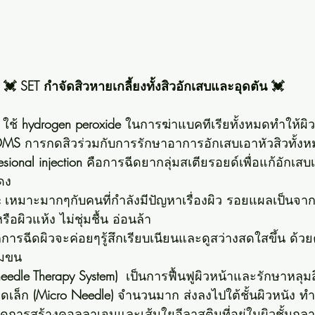
💓 SET กำจัดสิวหายเกลี้ยงทั้งสิวอักเสบและอุดตัน 💓
 
ใช้ 
hydrogen peroxide 
ในการฆ่าแบคทีเรียทั้งหมดทำให้ผิว
DMS
 การกดสิวร่วมกับการรักษาอาการอักเสบเอาหัวสิวทั้
lesional injection
 คือการฉีดยากลุ่มสเตียรอยด์เพื่อแก้อักเสบเ
ดง 
c
 เหมาะมากๆกับคนที่กำลังมีปัญหาเรื่องผิว รอยแผลเป็นจาก
รือผิวแห้ง ไม่ชุ่มชื้น อ่อนล้า 
การฉีดผิวจะค่อยๆรู้สึกเรียบเนียนและดูสว่างสดใสขึ้น ด้
ุมขน 
eedle Therapy System)
  เป็นการฟื้นฟูผิวหน้าและรักษาหลุม
ดเล็ก 
(Micro Needle)
 จำนวนมาก ส่งลงไปใต้ชั้นผิวหนัง ทำ
เกิดการสร้างคอลลาเจนและเส้นใยอีลาสตินที่อยู่ในผิวชั้นกลา