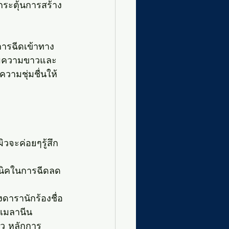
กระตุ้นการสร้าง
การฉีดเข้าทาง
พิ่มความขาวและ
วามชุ่มชื่นให้
ิวจะค่อยๆรู้สึก
คนิคในการฉีดลด
่งดารานักร้องชื่อ
์เมลานีน
ิว หลักการ