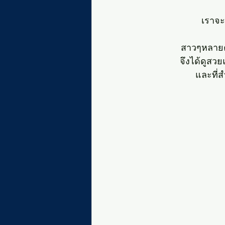
เราจ
สาวๆหลายค
จึงได้ดูสวย
และที่ส