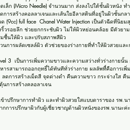
ดเล็ก 
(Micro Needle)
 จำนวนมาก ส่งลงไปใต้ชั้นผิวหนัง ทำ
เกิดการสร้างคอลลาเจนและเส้นใยอีลาสตินที่อยู่ในผิวชั้นกลา
วด 
(9cc) full face  Chanel Water Injection
 เป็นตัวฉีดที่นิย
องริ้วรอยลึก ช่วยยกกระชับผิว ไม่ให้ผิวหย่อนคล้อย มีตัวยาม
่มชื้นให้ผิว และปรับสภาพสีผิว
วนการผลัดเซลล์ผิว ตัวช่วยของร่างกายที่ทำให้ผิวสวยและ
evel 3
  เป็นการเพิ่มความขาวและความสว่างทั่วร่างกายนั้น
หารสามารถออกฤทธิ์ได้ทันทีทั่วร่างกาย ผลลัพทื์คือการเ
ย ลดการสร้างเม็ดสี จุดด่างดำ คืนความขาว กระจ่างใส คืนค
ระตุ้นการสร้างคลอลาเจน 
้เข้าปรึกษาการทำผิว และทำผิวสวยใสแบบดาราของ รพ.นา
มจากการปรึกษาผิวกับผู้เชี่ยวชาญด้านผิวหนังของรพ.นานะค่