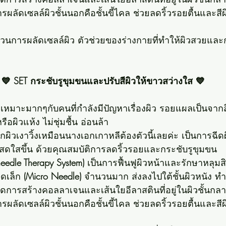
รผลัดเซลล์ผิวชั้นนอกคือชั้นขี้ไคล ช่วยลดริ้วรอยตื้นและสีผ
วนการผลัดเซลล์ผิว ตัวช่วยของร่างกายที่ทำให้ผิวสวยและ
💙 SET กระชับรูขุมขนและปรับสีผิวให้ขาวสว่างใส 💙
 เหมาะมากๆกับคนที่กำลังมีปัญหาเรื่องผิว รอยแผลเป็นจากส
รือผิวแห้ง ไม่ชุ่มชื้น อ่อนล้า
ผิวเงาวิ้งเหมือนนางเอกเกาหลีต้องตัวนี้เลยค่ะ เป็นการฉีดผ
งสดใสขึ้น ด้วยคุณสมบัติการลดริ้วรอยและกระชับรูขุมขน 
eedle Therapy System)
 เป็นการฟื้นฟูผิวหน้าและรักษาหลุมส
ดเล็ก 
(Micro Needle)
 จำนวนมาก ส่งลงไปใต้ชั้นผิวหนัง ทำ
เกิดการสร้างคอลลาเจนและเส้นใยอีลาสตินที่อยู่ในผิวชั้นกลา
ารผลัดเซลล์ผิวชั้นนอกคือชั้นขี้ไคล ช่วยลดริ้วรอยตื้นและสีผ