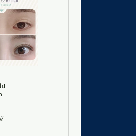
ไป
า
ด้