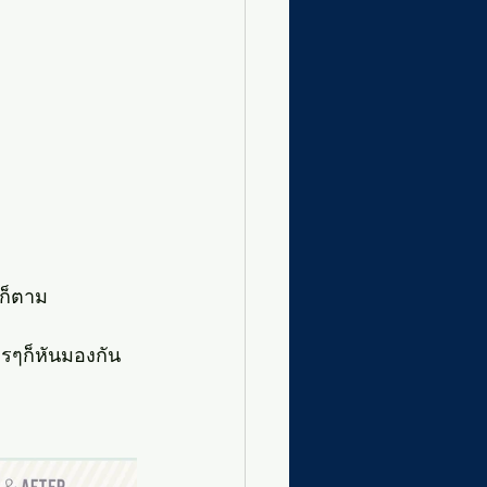
นก็ตาม
รๆก็หันมองกัน