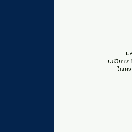
แล
แต่มีภาวะท
ในเคสเ