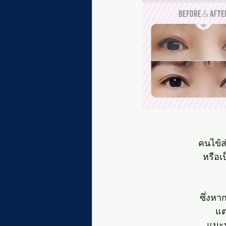
คนไข้ส
หรือเ
ซึ่งห
แต
แนะน