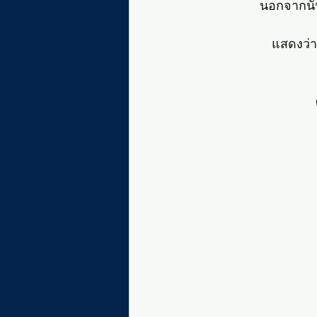
นอกจากนั
แสดงว่า