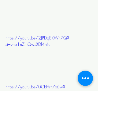
https://youtu.be/2JPDqEKWh7Q?
si=vho1nZmQwsXDf4hN
https://youtu.be/0CEhfrF7x6w?
si=dObfmTEG0y-bvLFq
https://youtu.be/rfNCG_bZTDA?