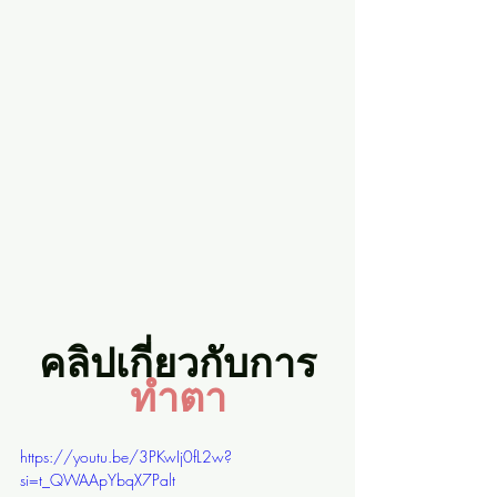
คลิปเกี่ยวกับการ
ทำตา
https://youtu.be/3PKwIj0fL2w?
si=t_QWAApYbqX7Palt