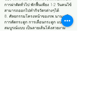
การผ่าตัดทั่วไป พักฟื้นเพียง 1-2 วันคนไข้
สามารถออกไปทำกิจวัตรต่างๆได้
8. ศัลยกรรมโครงหน้าของรพ.นานะ มี
การตัดกระดูก การเลื่อนกระดูก แบบสวย
สมบูรณ์แบบ เป็นลายเส้นโค้งสวยงาม
ตั้งแต่กรามถึงคาง เป็นผลงานที่ยอดเยี่ยม
ของคุณหมอของเราค่ะ
↠ การทำโครงหน้าสามส่วนเพื่อให้ได้
ใบหน้าที่สวยสมบูรณ์แบบที่สุด ↞
  " ศัลยกรรมโหนก และ V-Line "