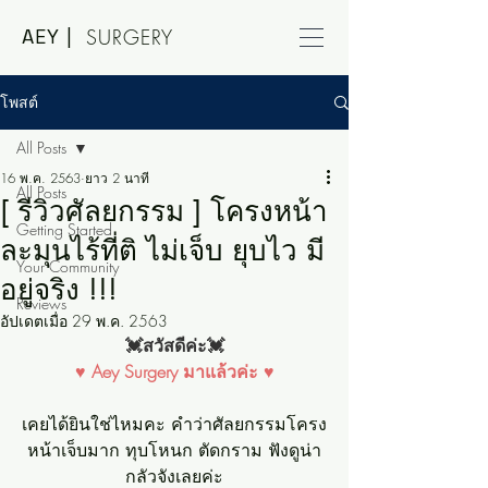
AEY |
SURGERY
โพสต์
All Posts
16 พ.ค. 2563
ยาว 2 นาที
All Posts
[ รีวิวศัลยกรรม ] โครงหน้า
Getting Started
ละมุนไร้ที่ติ ไม่เจ็บ ยุบไว มี
Your Community
อยู่จริง !!!
Reviews
อัปเดตเมื่อ
29 พ.ค. 2563
💓สวัสดีค่ะ💓
♥ Aey Surgery มาแล้วค่ะ ♥
เคยได้ยินใช่ไหมคะ คำว่าศัลยกรรมโครง
หน้าเจ็บมาก ทุบโหนก ตัดกราม ฟังดูน่า
กลัวจังเลยค่ะ