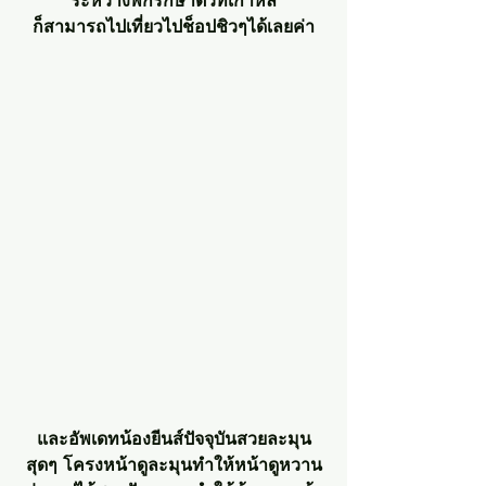
ก็สามารถไปเที่ยวไปช็อปชิวๆได้เลยค่า
และอัพเดทน้องยีนส์ปัจจุบันสวยละมุน
สุดๆ โครงหน้าดูละมุนทำให้หน้าดูหวาน