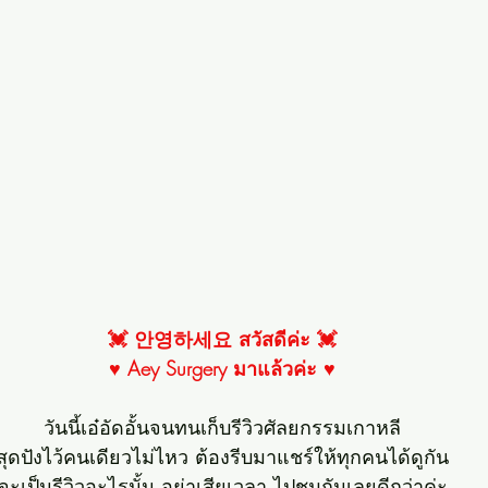
💓 안영하세요 สวัสดีค่ะ 💓
♥ Aey Surgery มาแล้วค่ะ ♥
วันนี้เอ๋อัดอั้นจนทนเก็บรีวิวศัลยกรรมเกาหลี
สุดปังไว้คนเดียวไม่ไหว ต้องรีบมาแชร์ให้ทุกคนได้ดูกัน
จะเป็นรีวิวอะไรนั้น อย่าเสียเวลา ไปชมกันเลยดีกว่าค่ะ