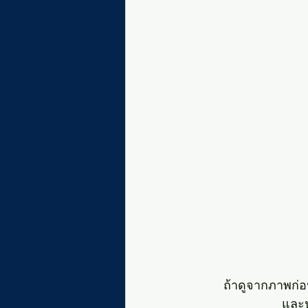
ถ้าดูจากภาพก่
และป