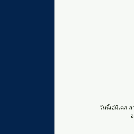
วันนี้เอ๋มีเคส
อ