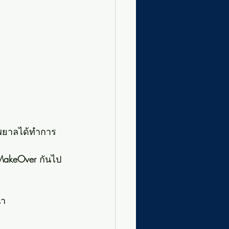
งพยาลได้ทำการ
MakeOver
 กันไป
า 