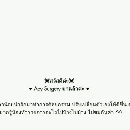
💓สวัสดีค่ะ💓
♥ Aey Surgery มาแล้วค่ะ ♥
 สาวน้อยน่ารักมาทำการศัลยกรรม ปรับเปลี่ยนตัวเองให้ดีขึ้น ด
ยากรู้น้องทำรายการอะไรไปบ้างไปบ้าง ไปชมกันค่า 
^^