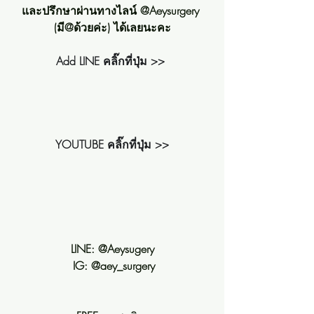
และปรึกษาผ่านทางไลน์ @Aeysurgery 
(มี@ด้วยค่ะ) ได้เลยนะคะ
Add LINE คลิ๊กที่ปุ่ม >>
YOUTUBE คลิ๊กที่ปุ่ม >>
LINE: @Aeysugery
 IG: @aey_surgery