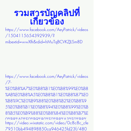
รวมสารบัญคลิปที่
เกี่ยวข้อง
https://www.facebook.com/AeyPatrick/videos
/1504115654392939/?
mibextid=wwXIfr&rdid=hMuTqBCVKZJLSm8D
https://www.facebook.com/AeyPatrick/videos
/7-
%E0%B8%A7%E0%B8%B1%E0%B8%99%E0%B8
%AB%E0%B8%A5%E0%B8%B1%E0%B8%87%E0
%B8%9C%E0%B9%88%E0%B8%B2%E0%B8%9
5%E0%B8%B1%E0%B8%94%E0%B8%99%E0%B
8%B5%E0%B9%88%E0%B8%84%E0%B8%B7%E
0%B8%AD%E0%B9%80%E0%B8%A3%E0%B8%
https://video.wixstatic.com/video/0c8c8c_cfe
B7%E0%B9%88%E0%B8%AD%E0%B8%87%E0
79510bb494898850ca946425fd23f/480