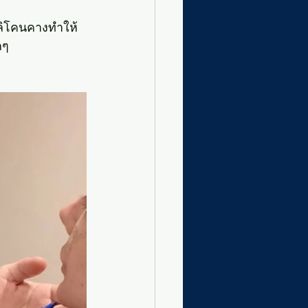
ิลิโคนคางทำให้
กๆ