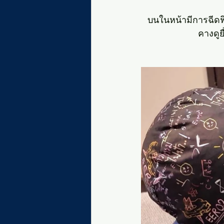
บนในหน้ามีการฉีดฟ
คางดูย