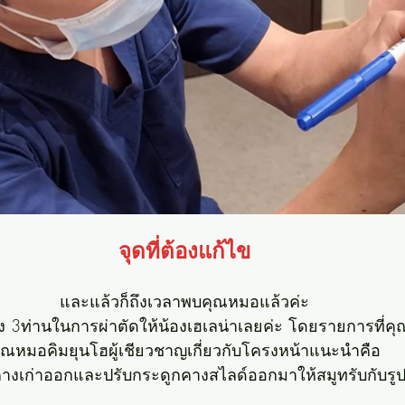
จุดที่ต้องแก้ไข
และแล้วก็ถึงเวลาพบคุณหมอแล้วค่ะ
ถึง 3ท่านในการผ่าตัดให้น้องเฮเลน่าเลยค่ะ โดยรายการที่
ุณหมอคิมยุนโฮผู้เชียวชาญเกี่ยวกับโครงหน้าแนะนำคือ
างเก่าออกและปรับกระดูกคางสไลด์ออกมาให้สมูทรับกับรูปห