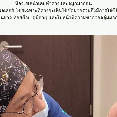
น้องเฮเลน่าเคยทำคางและจมูกมาก่อน
ิลเลอร์ โดยเฉพาะที่คางจะเห็นได้ชัดมากรวมถึงมีการใส่ซ
ื่นยาว ห้อยย้อย ดูมีอายุ และใบหน้ามีความขาดวอลลุ่มมา