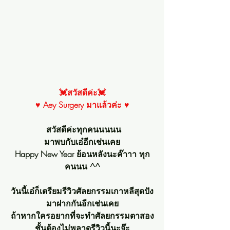
💓สวัสดีค่ะ💓
♥ Aey Surgery มาแล้วค่ะ ♥
สวัสดีค่ะทุกคนนนนน
มาพบกับเอ๋อีกเช่นเคย
Happy New Year ย้อนหลังนะค๊าาา ทุก
คนนน ^^
วันนี้เอ๋ก็เตรียมรีวิวศัลยกรรมเกาหลีสุดปัง
มาฝากกันอีกเช่นเคย
ถ้าหากใครอยากที่จะทำศัลยกรรมตาสอง
ชั้นต้องไม่พลาดรีวิวนี้นะจ๊ะ