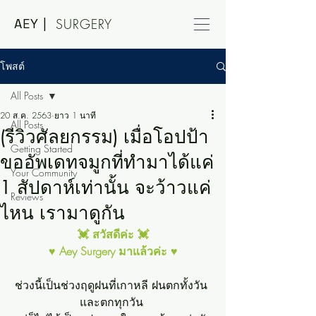
AEY |
SURGERY
โพสต์
All Posts
20 ส.ค. 2563
ยาว 1 นาที
All Posts
(รีวิวศัลยกรรม) เมื่อโอปป้า
Getting Started
ขออัพเดทจมูกที่ทำมาได้แค่
Your Community
1 สัปดาห์เท่านั้น จะว้าวแค่
Reviews
ไหน เรามาดูกัน
💓 สวัสดีค่ะ 💓
♥ Aey Surgery มาแล้วค่ะ ♥
ช่วงนี้เป็นช่วงฤดูฝนที่เกาหลี ฝนตกทั้งวัน 
และตกทุกวัน 