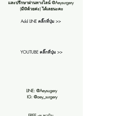
และปรึกษาผ่านทางไลน์ @Aeysurgery 
(มี@ด้วยค่ะ) ได้เลยนะคะ
Add LINE คลิ๊กที่ปุ่ม >>
YOUTUBE คลิ๊กที่ปุ่ม >>
LINE: @Aeysugery
 IG: @aey_surgery
FREE 
📣 พาบิน 