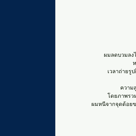
ผมลดบวมลงไ
ห
เวลาถ่ายรูป
ความสู
โดยภาพรวม โ
ผมหนีจากจุดด้อยของ