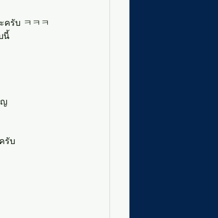
งๆนะครับ ㅋㅋㅋ
ี้ 
ว
ัญ
ครับ
ก