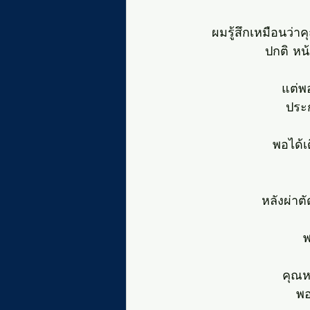
ผมรู้สึกเหมือนว่
ปกติ หน
แต่พ
ประก
พอได้เ
หลังผ่าตั
พ
คุณห
พอ