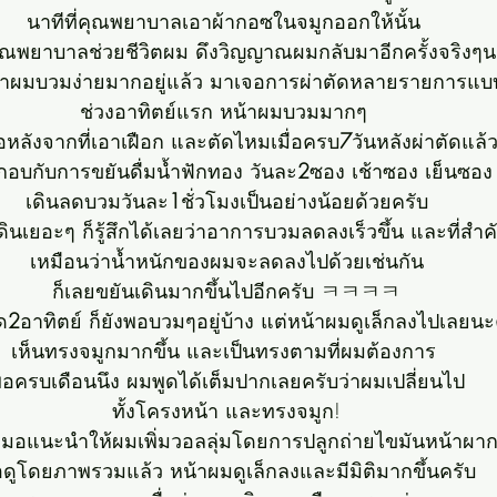
นาทีที่คุณพยาบาลเอาผ้ากอซในจมูกออกให้นั้น 
าคุณพยาบาลช่วยชีวิตผม ดึงวิญญาณผมกลับมาอีกครั้งจริ
้าผมบวมง่ายมากอยู่แล้ว มาเจอการผ่าตัดหลายรายการแบบน
ช่วงอาทิตย์แรก หน้าผมบวมมากๆ 
อหลังจากที่เอาเฝือก และตัดไหมเมื่อครบ
7
วันหลังผ่าตัดแล้
อบกับการขยันดื่มน้ำฟักทอง วันละ
2
ซอง เช้าซอง เย็นซอง
เดินลดบวมวันละ
1
ชั่วโมงเป็นอย่างน้อยด้วยครับ
ดินเยอะๆ ก็รู้สึกได้เลยว่าอาการบวมลดลงเร็วขึ้น และที่สำค
เหมือนว่าน้ำหนักของผมจะลดลงไปด้วยเช่นกัน
ก็เลยขยันเดินมากขึ้นไปอีกครับ ㅋㅋㅋㅋ
ด
2
อาทิตย์ ก็ยังพอบวมๆอยู่บ้าง แต่หน้าผมดูเล็กลงไปเลยนะ
เห็นทรงจมูกมากขึ้น และเป็นทรงตามที่ผมต้องการ 
อครบเดือนนึง ผมพูดได้เต็มปากเลยครับว่าผมเปลี่ยนไป
ทั้งโครงหน้า และทรงจมูก!
มอแนะนำให้ผมเพิ่มวอลลุ่มโดยการปลูกถ่ายไขมันหน้าผา
ดูโดยภาพรวมแล้ว หน้าผมดูเล็กลงและมีมิติมากขึ้นครับ