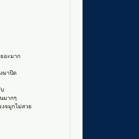
เยอะมาก
ลงมาปิด
ับ
ึ้นมากๆ
ทรงจมูกไม่สวย 