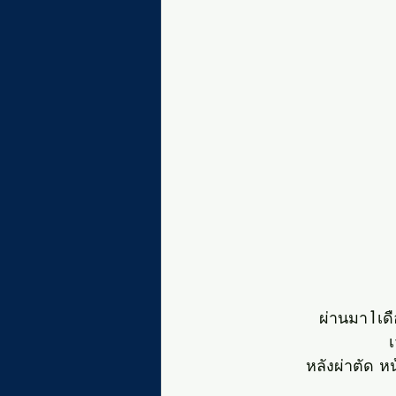
ผ่านมา
1
เด
เ
หลังผ่าตัด ห