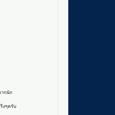
มากนัก
ริงๆครับ