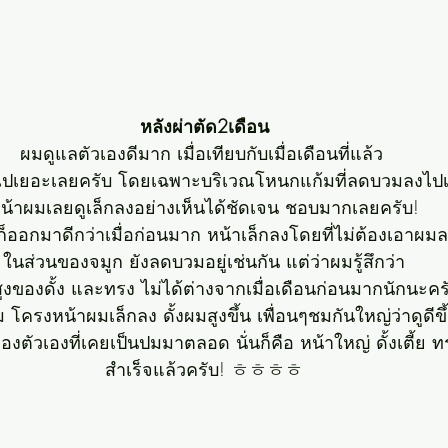
หลังผ่าตัด2เดือน
ผมดูแลตัวเองดีมาก เมื่อเทียบกับเมื่อเดือนที่แล้ว 
ปเยอะเลยครับ โดยเฉพาะบริเวณโหนกแก้มที่ลดบวมลงไป
น้าผมเลยดูเล็กลงอย่างเห็นได้ชัดเจน ชอบมากเลยครับ!
ก็ออกมาดีกว่าเมื่อก่อนมาก หน้าเล็กลงโดยที่ไม่ต้องเอาผม
ในส่วนของจมูก ยังลดบวมอยู่เช่นกัน แต่ว่าผมรู้สึกว่า
งของดั้ง และทรง ไม่ได้ต่างจากเมื่อเดือนก่อนมากนักนะคร
ครงหน้าผมเล็กลง ดั้งผมสูงขึ้น เพื่อนๆชมกันใหญ่ว่าดูดีข
ตัวเองที่เคยเป็นปมมาตลอด นั่นก็คือ หน้าใหญ่ ดั้งเตี้ย 
สำเร็จแล้วครับ! ㅎㅎㅎㅎ