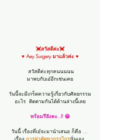
💓สวัสดีค่ะ💓
♥ Aey Surgery มาแล้วค่ะ ♥
 สวัสดีค่ะทุกคนนนนน
มาพบกับเอ๋อีกเช่นเคย
วันนี้จะมีเกร็ดความรู้เกี่ยวกับศัลยกรรม
อะไร  ติดตามกันได้ด้านล่างนี้เลย
พร้อมรึยังคะ..? 😁
วันนี้ เรื่องที่เอ๋จะมานำเสนอ ก็คือ ... 
เรื่อง 
การผ่าตัดขากรรไกร
นั่นเอง 