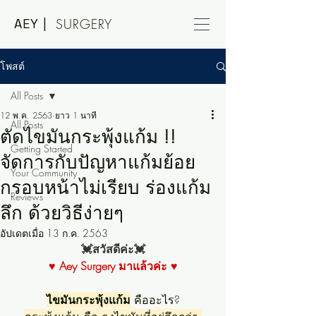
AEY |
SURGERY
โพสต์
All Posts
12 พ.ค. 2563
ยาว 1 นาที
All Posts
ตัดไขมันกระพุ้งแก้ม !!
Getting Started
จัดการกับปัญหาแก้มย้อย
Your Community
กรอบหน้าไม่เรียบ ร่องแก้ม
Reviews
ลึก ด้วยวิธีง่ายๆ
อัปเดตเมื่อ
13 ก.ค. 2563
💓สวัสดีค่ะ💓
♥ Aey Surgery มาแล้วค่ะ ♥
ไขมันกระพุ้งแก้ม
 คืออะไร?