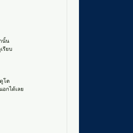
นั้น 
เรียบ
ดูโต
งนอกได้เลย