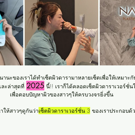
นะของเราได้ทำเซ็ตผิวดารามาหลายเซ็ตเพื่อให้เหมาะก
2025
ะล่าสุดที่ 
 นี้!! เราก็ได้คลอดเซ็ตผิวดาราเวอร์ชั่
เพื่อตอบปัญหาผิวของสาวๆให้ครบวงจรยิ่งขึ้น
ำให้สาวๆดูกันว่า
เซ็ตผิวดาราเวอร์ชั่น 3
 ของเราประกอบด้ว