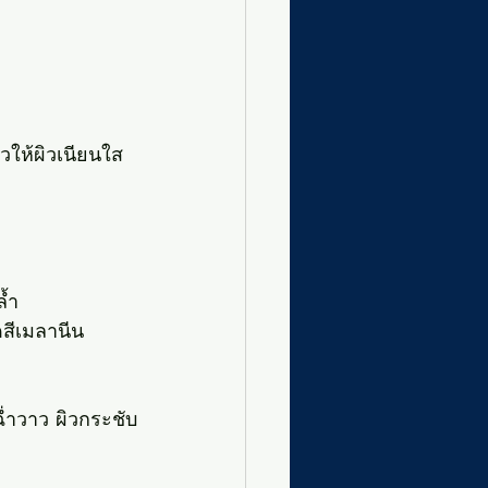
ิวให้ผิวเนียนใส
ล้ำ
สีเมลานีน
ฉ่ำวาว ผิวกระชับ