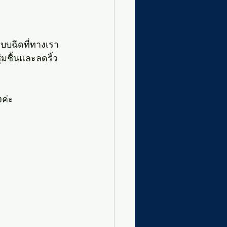
แบบฉีดที่ทางเรา
่มชื้นและลดริ้ว
งค่ะ