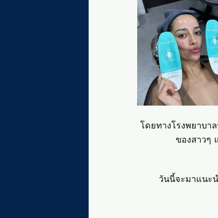
โดยทางโรงพยาบาลนา
ของสาวๆ แล
วันนี้จะมาแนะน