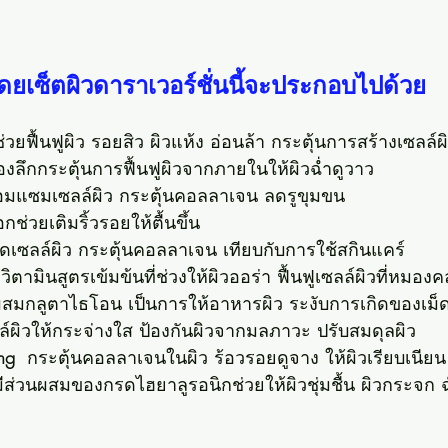
ดยเซ็ตผิวดาราเวอร์ชั่นนี้จะประกอบไปด้วย
ช่วยฟื้นฟูผิว รอยสิว ผิวแห้ง อ่อนล้า กระตุ้นการสร้างเซลล์ผ
่องลึกกระตุ้นการฟื้นฟูผิวจากภายในให้ผิวฉ่ำดูวาว
่อมแซมเซลล์ผิว กระตุ้นคอลลาเจน ลดรูขุมขน
กช่วยเติมริ้วรอยให้ตื้นขึ้น
ัดเซลล์ผิว กระตุ้นคอลลาเจน เทียบกับการใช้สกินแคร์
 วิตามินสูตรเข้มข้นที่ช่วงให้ผิวออร่า ฟื้นฟูเซลล์ผิวที่หมองค
ผสมกลูตาไธโอน เป็นการให้อาหารผิว ระงับการเกิดของเม็ด
ล์ผิวให้กระจ่างใส ป้องกันผิวจากมลภาวะ ปรับสมดุลผิว
ng  
กระตุ้นคอลลาเจนในผิว ร้อวรอยดูจาง ให้ผิวเรียบเนียน
มีส่วนผสมของกรดไฮยาลูรอนิกช่วยให้ผิวชุ่มชื้น ผิวกระจก 