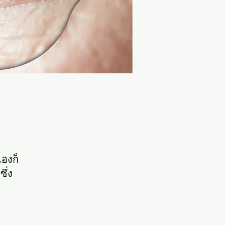
เองก็
ึ่ง