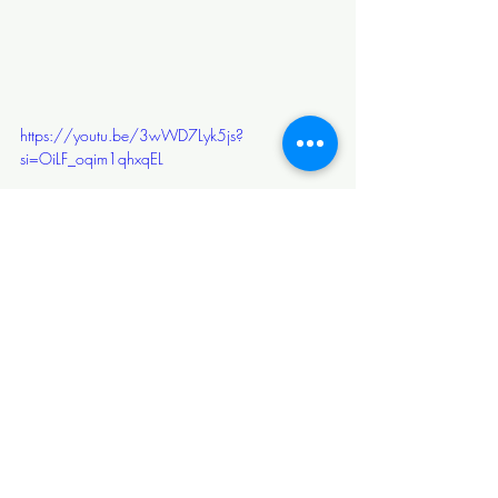
https://youtu.be/3wWD7Lyk5js?
si=OiLF_oqim1qhxqEL
https://youtu.be/jP_3hTvjKV4?si=-
yS3kRb32BYrOLbY