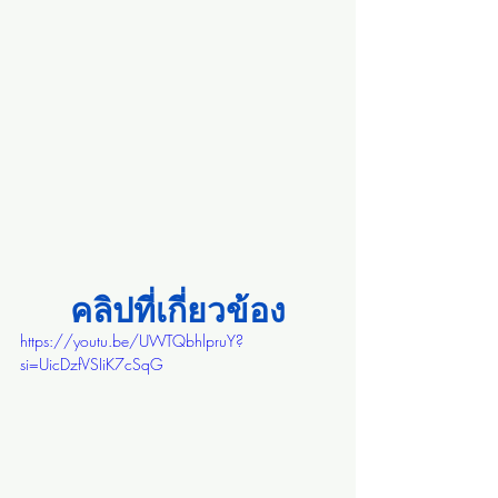
คลิปที่เกี่ยวข้อง
https://youtu.be/UWTQbhlpruY?
si=UicDzfVSIiK7cSqG