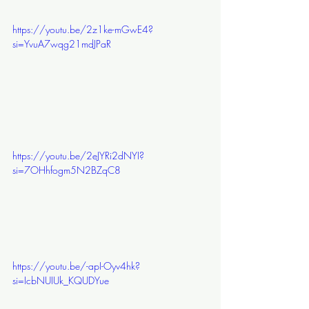
https://youtu.be/2z1ke-mGwE4?
si=YvuA7wqg21mdJPaR
https://youtu.be/2eJYRi2dNYI?
si=7OHhfogm5N2BZqC8
https://youtu.be/-apI-Oyv4hk?
si=IcbNUIUk_KQUDYue