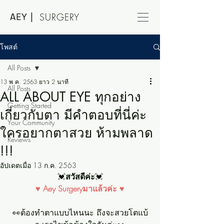
AEY |
SURGERY
โพสต์
All Posts
13 พ.ค. 2563
ยาว 2 นาที
All Posts
ALL ABOUT EYE ทุกอย่าง
Getting Started
เกี่ยวกับตา มีคำตอบที่นี่ค่ะ
Your Community
ใครอยากตาสวย ห้ามพลาด
Reviews
!!!
อัปเดตเมื่อ
13 ก.ค. 2563
💓
สวัสดีค่ะ
💓
♥ Aey Surgeryมาแล้วค่ะ ♥
👀ต้องทำตาแบบไหนนะ ถึงจะสวยโตแบ้