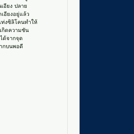
นเอียง ปลาย
อียงอยู่แล้ว 
แท่งซิลิโคนทำให้
ห้เกิดความชัน
ตได้จากจุด
ีปากบนพอดี