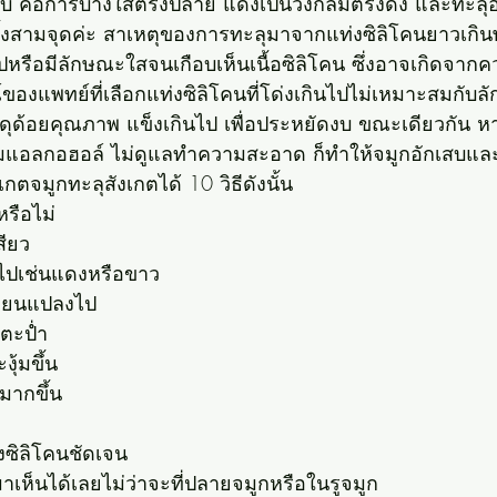
บบ คือการบางใสตรงปลาย แดงเป็นวงกลมตรงดั้ง และทะล
คทั้งสามจุดค่ะ สาเหตุของการทะลุมาจากแท่งซิลิโคนยาวเกิน
หรือมีลักษณะใสจนเกือบเห็นเนื้อซิลิโคน ซึ่งอาจเกิดจา
งแพทย์ที่เลือกแท่งซิลิโคนที่โด่งเกินไปไม่เหมาะสมกับ
ัสดุด้อยคุณภาพ แข็งเกินไป เพื่อประหยัดงบ ขณะเดียวกัน ห
 ดื่มแอลกอฮอล์ ไม่ดูแลทำความสะอาด ก็ทำให้จมูกอักเสบและ
เกตจมูกทะลุสังเกตได้ 10 วิธีดังนั้น
หรือไม่
สียว
นไปเช่นแดงหรือขาว
ลี่ยนแปลงไป
มตะป่ำ
ุ้มขึ้น
นมากขึ้น
งซิลิโคนชัดเจน
าเห็นได้เลยไม่ว่าจะที่ปลายจมูกหรือในรูจมูก